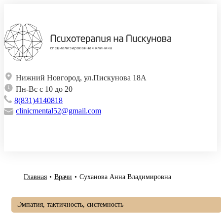
Нижний Новгород, ул.Пискунова 18А
Пн-Вс с 10 до 20
8(831)4140818
clinicmental52@gmail.com
Коучинг для руководителей, собственников бизнеса и команд
Главная
•
Врачи
•
Суханова Анна Владимировна
Эмпатия, тактичность, системность