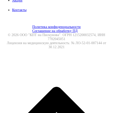
Акции
Контакты
Политика конфиденциальности
Соглашение на обработку ПД
© 2026 ООО "КПТ на Пискунова". ОГРН 1215200032574, ИНН
7702045051
Лицензия на медицинскую деятельность: № ЛО-52-01-007144 от
30.12.2021