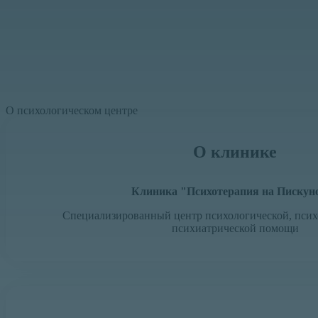
О пси­хо­ло­ги­чес­ком цен­тре
О клинике
Клиника "Психотерапия на Пискун
Специализированный центр психологической, псих
психиатрической помощи