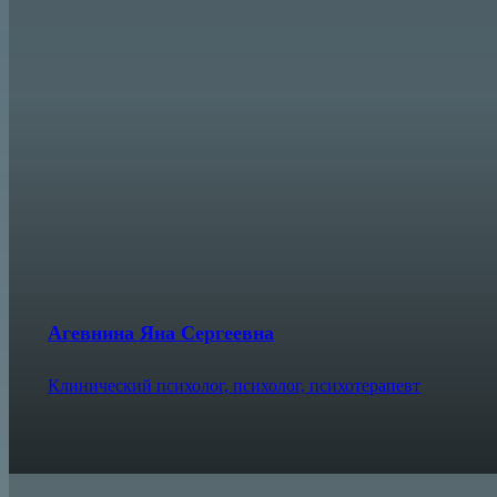
Агевнина Яна Сергеевна
Клинический психолог, психолог, психотерапевт