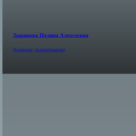
Зырянова Полина Алексеевна
Психолог, психотерапевт