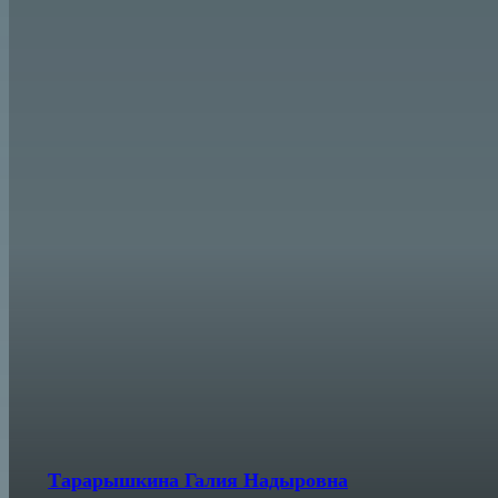
Тарарышкина Галия Надыровна